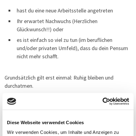
hast du eine neue Arbeitsstelle angetreten
Ihr erwartet Nachwuchs (Herzlichen
Glückwunsch!!) oder
es ist einfach so viel zu tun (im beruflichen
und/oder privaten Umfeld), dass du dein Pensum
nicht mehr schafft.
Grundsätzlich gilt erst einmal: Ruhig bleiben und
durchatmen.
Prüfe dann, wie sich die Veränderungen zeitlich
auswirken. Wenn im Job aktuell – bspw. aufgrund eines
Projektabschlusses o. Ä. – aktuell so viel zu tun ist,
Diese Webseite verwendet Cookies
kannst du dies in deinem Lehrplan entsprechend
Wir verwenden Cookies, um Inhalte und Anzeigen zu
aufnehmen und berücksichtigen. Wenn ihr Nachwuchs