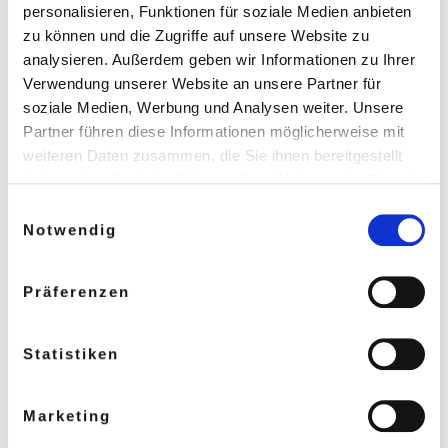
personalisieren, Funktionen für soziale Medien anbieten
erwartet oder du einen neuen Job angetreten hast,
zu können und die Zugriffe auf unsere Website zu
wirst du wahrscheinlich deinen Lehrplan so nicht weiter
analysieren. Außerdem geben wir Informationen zu Ihrer
verfolgen können, wie du ihn geplant hast.
Verwendung unserer Website an unsere Partner für
soziale Medien, Werbung und Analysen weiter. Unsere
Bei größeren Veränderungen empfehle ich, einen
Partner führen diese Informationen möglicherweise mit
realistischen Blick auf deine verfügbare Zeit zu werfen
weiteren Daten zusammen, die Sie ihnen bereitgestellt
und dich neu zu fokussieren:
haben oder die sie im Rahmen Ihrer Nutzung der Dienste
gesammelt haben.
Einwilligungsauswahl
Prüfe: Wann kann mein Umfeld auf mich
Notwendig
verzichten?
Wie viel Zeit kann ich in meine Weiterbildung
Präferenzen
investieren? (Wöchentlich/Täglich?)
Wann habe ich Zeit fürs Lernen und Bearbeiten
Statistiken
der Inhalte?
In den Zeitslots: Fokussiert lernen und sich nicht
Marketing
ablenken lassen!