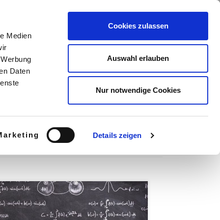
sen rund um Training, Weiterbildung und Bahnbetrieb
Cookies zulassen
le Medien
Search
ir
Menü
Auswahl erlauben
, Werbung
ren Daten
ienste
Nur notwendige Cookies
Marketing
Details zeigen
nnerhalb von 24 Monaten erlernen die
ngehenden Meister/innen innerhalb der
achübergreifenden Basisqualifikationen unter