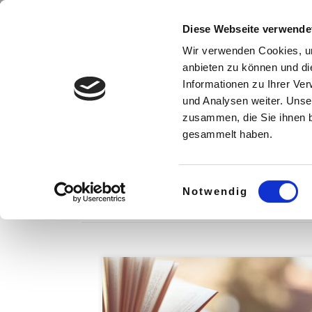
Zum Inhalt springen
Kontakt
Diese Webseite verwende
Wir verwenden Cookies, um
anbieten zu können und di
Informationen zu Ihrer Ve
und Analysen weiter. Unse
zusammen, die Sie ihnen b
Start
»
Wie läuft das Fernstudium ab?
gesammelt haben.
Wie läuft das Fernst
Einwilligungsauswahl
Notwendig
3 Beiträge
Voraussetzungen zur Zulassung zum Lehrgang:
eine mit Erfolg abgelegte Abschlussprüfung in d
anerkannten Ausbildungsberuf als Eisenbahner im