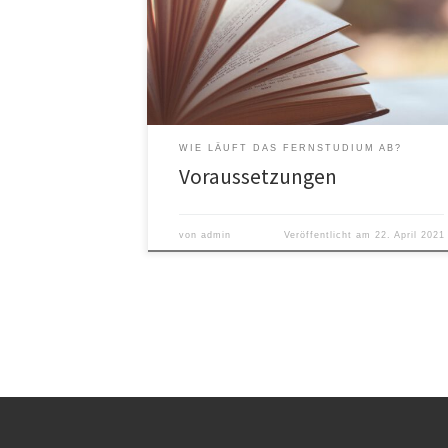
Betriebsdienst oder oder eine mit Erfolg
abgelegte Abschlussprüfung in einem sonstigen
anerkannten Ausbildungsberuf und danach eine
mindestens einjährige Berufspraxis oder ohne
Berufsausbildung 4 Jahre Berufspraxis.
WIE LÄUFT DAS FERNSTUDIUM AB?
Voraussetzungen
von
admin
Veröffentlicht am
22. April 2021