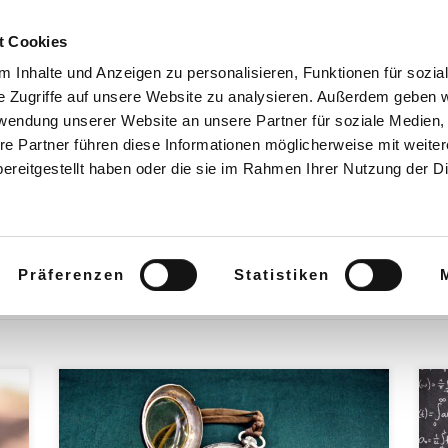
Wis
t Cookies
 Inhalte und Anzeigen zu personalisieren, Funktionen für sozia
e Zugriffe auf unsere Website zu analysieren. Außerdem geben w
rwendung unserer Website an unsere Partner für soziale Medien
re Partner führen diese Informationen möglicherweise mit weite
ereitgestellt haben oder die sie im Rahmen Ihrer Nutzung der D
udium ab?
Präferenzen
Statistiken
Das Fernstudium zum „Meister/in für Bahnverkehr –
I
Bachelor Professional für Bahnverkehr (IHK)“ kann
a
em
jederzeit begonnen werden. Achtung! Wird
F